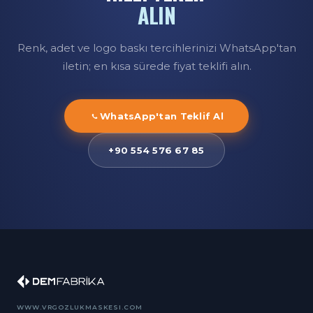
ALIN
Renk, adet ve logo baskı tercihlerinizi WhatsApp'tan
iletin; en kısa sürede fiyat teklifi alın.
WhatsApp'tan Teklif Al
+90 554 576 67 85
WWW.VRGOZLUKMASKESI.COM