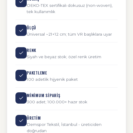
OEKO-TEX sertifikalı dokusuz (non-woven),
tek kullanımlık
ÖLÇÜ
Üniversal ~21×12 cm; tüm VR başlıklara uyar
RENK
Siyah ve beyaz stok; özel renk üretim
PAKETLEME
100 adetlik hijyenik paket
MINIMUM SIPARIŞ
300 adet; 100.000+ hazır stok
ÜRETIM
Demspor Tekstil, İstanbul - üreticiden
doğrudan