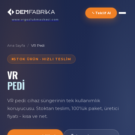
Teklif Al
www.vrgozlukmaskesi.com
Ana Sayfa
/
VR Pedi
STOK ÜRÜN · HIZLI TESLIM
VR
PEDİ
VR pedi: cihaz süngerinin tek kullanımlık
koruyucusu. Stoktan teslim, 100'lük paket, üretici
fiyatı - kısa ve net.