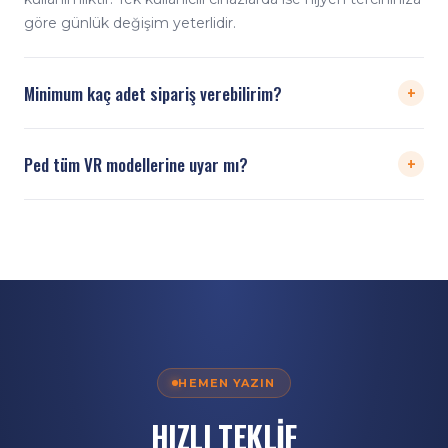
göre günlük değişim yeterlidir.
+
Minimum kaç adet sipariş verebilirim?
Minimum sipariş 300 adettir (3×100'lük paket). Üzeri
+
Ped tüm VR modellerine uyar mı?
adetlerde kademeli fiyat avantajı uygulanır.
Üniversal ~21×12 cm kesim yaygın tüm modellere uyar;
nadir/özel form cihazlar için WhatsApp'tan model
bilgisiyle teyit alabilirsiniz.
HEMEN YAZIN
HIZLI TEKLİF