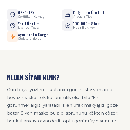
OEKO-TEX
Doğrudan Üretici
Sertifikalı Kumaş
Aracısız Fiyat
Yerli Üretim
100.000+ Stok
İstanbul Tesisi
Hazır Bekliyor
Aynı Hafta Kargo
Stok Ürünlerde
NEDEN SİYAH RENK?
Gün boyu yüzlerce kullanıcı gören istasyonlarda
beyaz maske, tek kullanımlık olsa bile "kirli
görünme" algısı yaratabilir; en ufak makyaj izi göze
batar. Siyah maske bu algı sorununu kökten çözer:
her kullanıcıya aynı derli toplu görüntüyle sunulur.