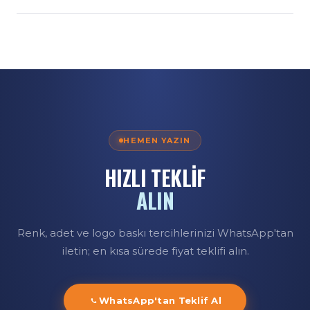
WhatsApp'tan adet bilginizi iletin.
Evet; siyah zemin üzerine açık renk (beyaz/gümüş) logo
baskısı özellikle şık sonuç verir. Minimum 300 adetle
logolu üretim yapıyoruz.
HEMEN YAZIN
HIZLI TEKLİF
ALIN
Renk, adet ve logo baskı tercihlerinizi WhatsApp'tan
iletin; en kısa sürede fiyat teklifi alın.
WhatsApp'tan Teklif Al