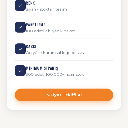
RENK
Siyah - stoktan teslim
PAKETLEME
100 adetlik hijyenik paket
BASKI
Ön yüze kurumsal logo baskısı
MINIMUM SIPARIŞ
300 adet; 100.000+ hazır stok
Fiyat Teklifi Al