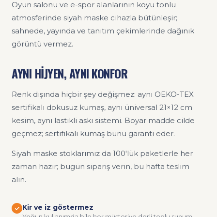
Oyun salonu ve e-spor alanlarının koyu tonlu
atmosferinde siyah maske cihazla bütünleşir;
sahnede, yayında ve tanıtım çekimlerinde dağınık
görüntü vermez.
AYNI HİJYEN, AYNI KONFOR
Renk dışında hiçbir şey değişmez: aynı OEKO-TEX
sertifikalı dokusuz kumaş, aynı üniversal 21×12 cm
kesim, aynı lastikli askı sistemi. Boyar madde cilde
geçmez; sertifikalı kumaş bunu garanti eder.
Siyah maske stoklarımız da 100'lük paketlerle her
zaman hazır; bugün sipariş verin, bu hafta teslim
alın.
Kir ve iz göstermez
Yoğun kullanımda bile her müşteriye derli toplu sunum.