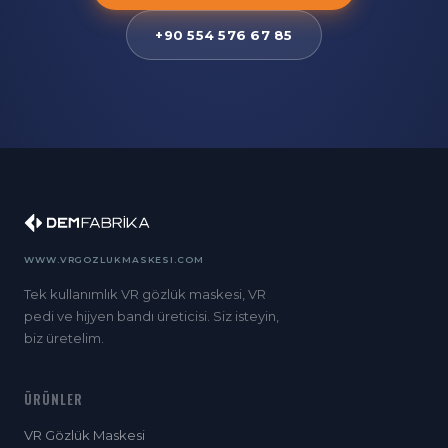
+90 554 576 67 85
WWW.VRGOZLUKMASKESI.COM
Tek kullanımlık VR gözlük maskesi, VR
pedi ve hijyen bandı üreticisi. Siz isteyin,
biz üretelim.
ÜRÜNLER
VR Gözlük Maskesi