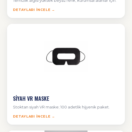
Temizlik algısı yüksek beyaz renk; kurumsal alanlar için.
DETAYLARI İNCELE →
SİYAH VR MASKE
Stoktan siyah VR maske; 100 adetlik hijyenik paket.
DETAYLARI İNCELE →