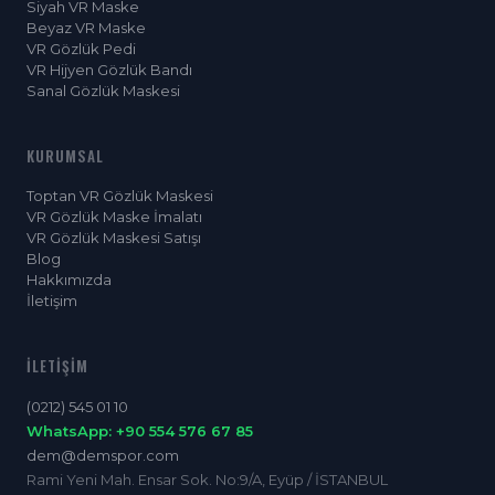
Siyah VR Maske
Beyaz VR Maske
VR Gözlük Pedi
VR Hijyen Gözlük Bandı
Sanal Gözlük Maskesi
KURUMSAL
Toptan VR Gözlük Maskesi
VR Gözlük Maske İmalatı
VR Gözlük Maskesi Satışı
Blog
Hakkımızda
İletişim
İLETIŞIM
(0212) 545 01 10
WhatsApp: +90 554 576 67 85
dem@demspor.com
Rami Yeni Mah. Ensar Sok. No:9/A, Eyüp / İSTANBUL