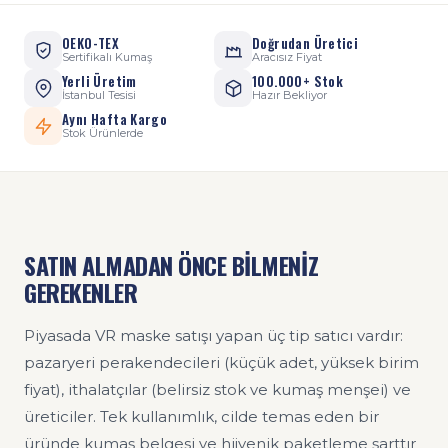
OEKO-TEX
Doğrudan Üretici
Sertifikalı Kumaş
Aracısız Fiyat
Yerli Üretim
100.000+ Stok
İstanbul Tesisi
Hazır Bekliyor
Aynı Hafta Kargo
Stok Ürünlerde
SATIN ALMADAN ÖNCE BİLMENİZ
GEREKENLER
Piyasada VR maske satışı yapan üç tip satıcı vardır:
pazaryeri perakendecileri (küçük adet, yüksek birim
fiyat), ithalatçılar (belirsiz stok ve kumaş menşei) ve
üreticiler. Tek kullanımlık, cilde temas eden bir
üründe kumaş belgesi ve hijyenik paketleme şarttır