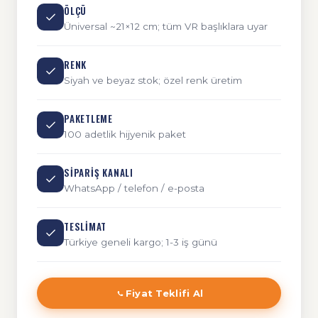
ÖLÇÜ
Üniversal ~21×12 cm; tüm VR başlıklara uyar
RENK
Siyah ve beyaz stok; özel renk üretim
PAKETLEME
100 adetlik hijyenik paket
SIPARIŞ KANALI
WhatsApp / telefon / e-posta
TESLIMAT
Türkiye geneli kargo; 1-3 iş günü
Fiyat Teklifi Al