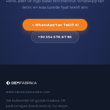
Renk, adet ve logo baskı tercihlerinizi WhatsApp'tan
iletin; en kısa sürede fiyat teklifi alın.
WhatsApp'tan Teklif Al
+90 554 576 67 85
WWW.VRGOZLUKMASKESI.COM
Tek kullanımlık VR gözlük maskesi, VR
pedi ve hijyen bandı üreticisi. Siz isteyin,