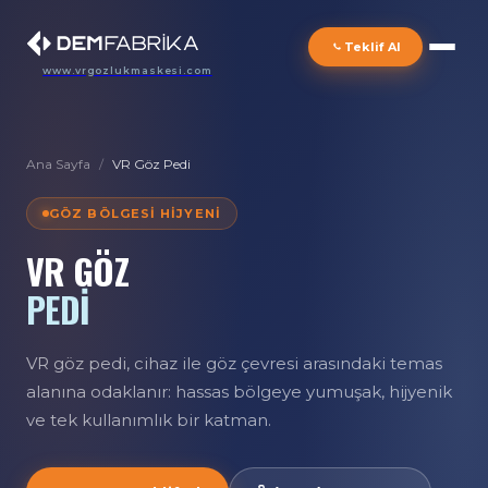
Teklif Al
www.vrgozlukmaskesi.com
Ana Sayfa
/
VR Göz Pedi
GÖZ BÖLGESI HIJYENI
VR GÖZ
PEDİ
VR göz pedi, cihaz ile göz çevresi arasındaki temas
alanına odaklanır: hassas bölgeye yumuşak, hijyenik
ve tek kullanımlık bir katman.