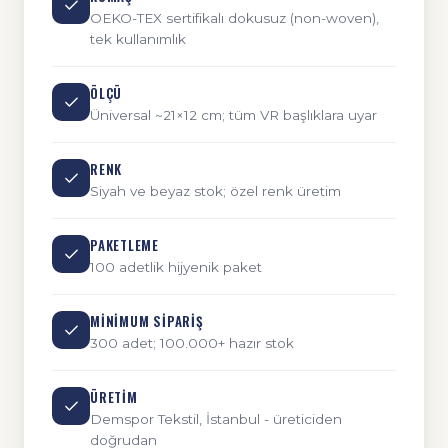
OEKO-TEX sertifikalı dokusuz (non-woven),
tek kullanımlık
ÖLÇÜ
Üniversal ~21×12 cm; tüm VR başlıklara uyar
RENK
Siyah ve beyaz stok; özel renk üretim
PAKETLEME
100 adetlik hijyenik paket
MINIMUM SIPARIŞ
300 adet; 100.000+ hazır stok
ÜRETIM
Demspor Tekstil, İstanbul - üreticiden
doğrudan