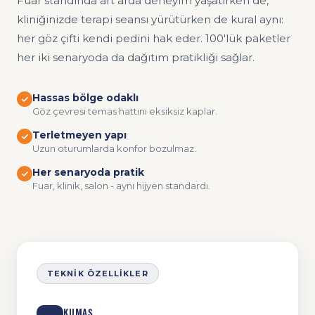
Fuar standında art arda deneyim yaşatırken de,
kliniğinizde terapi seansı yürütürken de kural aynı:
her göz çifti kendi pedini hak eder. 100'lük paketler
her iki senaryoda da dağıtım pratikliği sağlar.
Hassas bölge odaklı
Göz çevresi temas hattını eksiksiz kaplar.
Terletmeyen yapı
Uzun oturumlarda konfor bozulmaz.
Her senaryoda pratik
Fuar, klinik, salon - aynı hijyen standardı.
TEKNIK ÖZELLIKLER
KUMAŞ