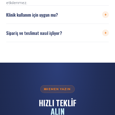
etkilenmez.
+
Klinik kullanım için uygun mu?
Evet; OEKO-TEX sertifikalı kumaş ve hijyenik paketleme
+
Sipariş ve teslimat nasıl işliyor?
klinik ortam gereksinimlerine uygundur. Talep halinde
teknik föy paylaşılır.
WhatsApp'tan adet iletin; stok teyidi ve ödeme sonrası
aynı hafta kargoya verilir. Minimum sipariş 300 adettir.
HEMEN YAZIN
HIZLI TEKLİF
ALIN